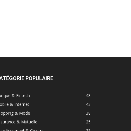
ATÉGORIE POPULAIRE
anque & Fintech
48
bile & Internet
43
hopping & Mode
38
ssurance & Mutuelle
25
vestissement & Crypto
25