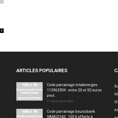
0
ARTICLES POPULAIRES
C
Code parrainage totalenergies
B
113963304 : entre 20 et 50 euros
Mo
pour...
11 novembre 2025
S
A
Code parrainage boursobank
VAMU2145 : 150 € offerts à
In