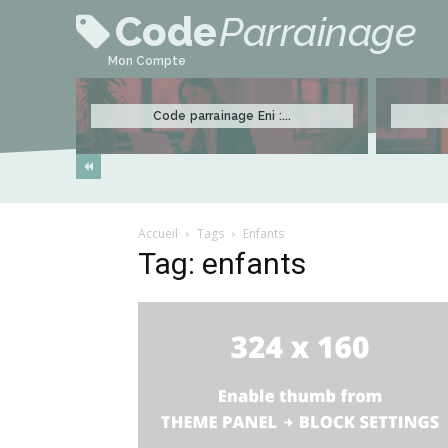
Code
Parrainage
Mon Compte
Code parrainage Eni :...
Accueil
Tags
Enfants
Tag: enfants