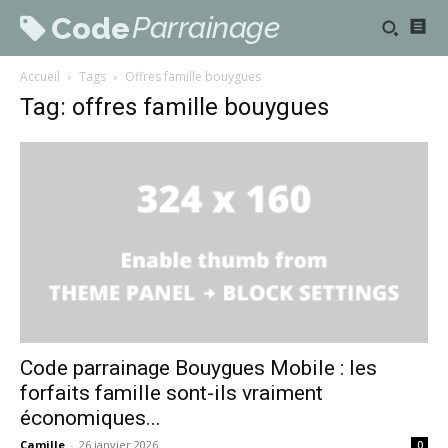
Parrainage
Code
Accueil
Tags
Offres famille bouygues
Tag: offres famille bouygues
Code parrainage Bouygues Mobile : les
forfaits famille sont-ils vraiment
économiques...
Camille
-
26 janvier 2026
0