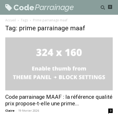
Parrainage
Code
Accueil
Tags
Prime parrainage maaf
Tag: prime parrainage maaf
Code parrainage MAAF : la référence qualité
prix propose-t-elle une prime...
Claire
-
19 février 2026
0