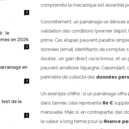
comprendre la mécanique est essentiel pou
0
Concrètement, un parrainage se déroule en 
validation des conditions (premier dépôt, 
 : le
ammes en 2026
prime. Ces étapes peuvent paraître simpl
0
données (email, identifiants de comptes sy
double : un gain direct via le bonus, et un 
parrainage en
peuvent améliorer l’épargne. Cependant,
périmètre de collecte des
données pers
0
Un exemple chiffré : si un parrainage offre
test de la
dans l’année, cela représente
60 €
supplém
mensuelle. Mais si, en contrepartie, des
0
la valeur à long terme pour la
finance p