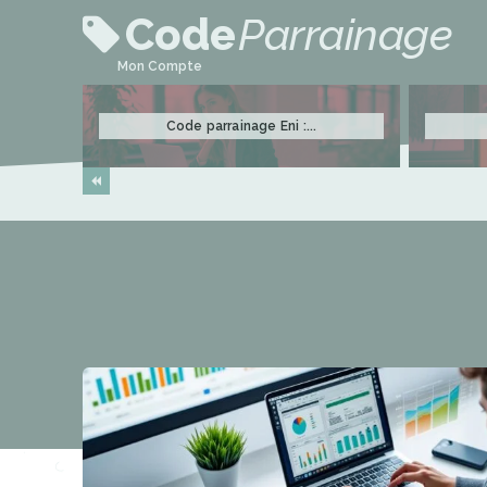
Code
Parrainage
Mon Compte
Code parrainage Eni :...