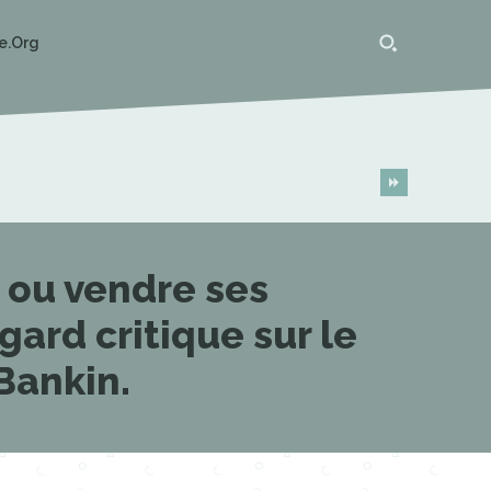
e.org
 ou vendre ses
ard critique sur le
Bankin.