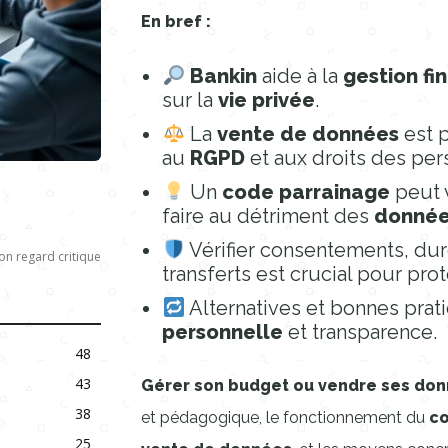
En bref :
Bankin
aide à la
gestion fi
sur la
vie privée
.
La
vente de données
est p
au
RGPD
et aux droits des per
Un
code parrainage
peut v
faire au détriment des
donnée
Vérifier consentements, dur
n regard critique
transferts est crucial pour pr
Alternatives et bonnes prat
personnelle
et transparence.
48
43
Gérer son budget ou vendre ses don
38
et pédagogique, le fonctionnement du
co
25