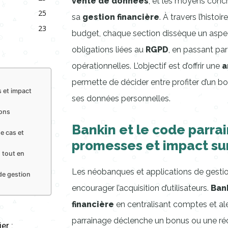
vente de données
, et les moyens conc
25
sa
gestion financière
. À travers l’histoi
23
budget, chaque section dissèque un aspec
obligations liées au
RGPD
, en passant pa
opérationnelles. L’objectif est d’offrir une
a
permette de décider entre profiter d’un bon
 et impact
ses données personnelles.
ions
Bankin et le code parra
e cas et
promesses et impact su
 tout en
Les néobanques et applications de gest
de gestion
encourager l’acquisition d’utilisateurs.
Ban
financière
en centralisant comptes et aler
parrainage déclenche un bonus ou une ré
er :