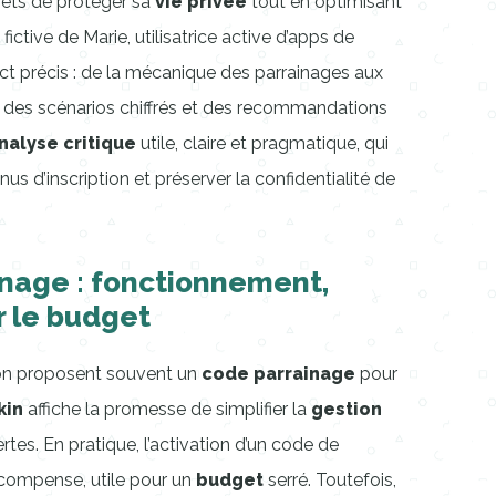
rets de protéger sa
vie privée
tout en optimisant
re fictive de Marie, utilisatrice active d’apps de
t précis : de la mécanique des parrainages aux
r des scénarios chiffrés et des recommandations
nalyse critique
utile, claire et pragmatique, qui
us d’inscription et préserver la confidentialité de
inage : fonctionnement,
r le budget
ion proposent souvent un
code parrainage
pour
kin
affiche la promesse de simplifier la
gestion
tes. En pratique, l’activation d’un code de
compense, utile pour un
budget
serré. Toutefois,