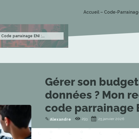
Accueil – Code-Parrainag
Code parrainage ENI :...
Gérer son budget
données ? Mon reg
code parrainage 
✎
293
25 janvier 2026
Alexandre