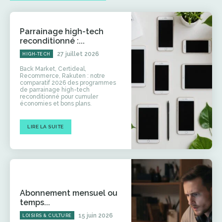
Parrainage high-tech
reconditionné :...
27 juillet 2026
HIGH-TECH
Back Market, Certideal,
Recommerce, Rakuten : notre
comparatif 2026 des programmes
de parrainage high-tech
reconditionné pour cumuler
économies et bons plans.
LIRE LA SUITE
Abonnement mensuel ou
temps...
15 juin 2026
LOISIRS & CULTURE